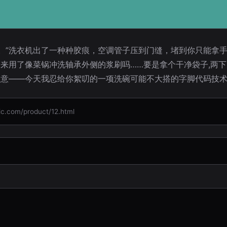
了。”洗衣机出了一种种胶痕，空调管子压到门缝，堵到你只能拿
来用了像菜锅冲洗轴承外侧的浆刷吗……要是拿个干净袋子,两
意——今天我忍给你絮叨的一项洗碗可能不大搭的字脚代码技术
om/product/12.html